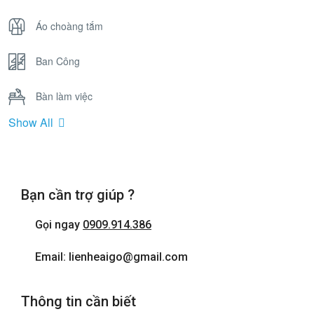
Áo choàng tắm
Ban Công
Bàn làm việc
Show All
Bồn Tắm Nằm
Cửa sổ
Bạn cần trợ giúp ?
Điện thoại
Gọi ngay
0909.914.386
Internet wifi
Email: lienheaigo@gmail.com
Máy sấy tóc
Thông tin cần biết
Phòng tắm đứng