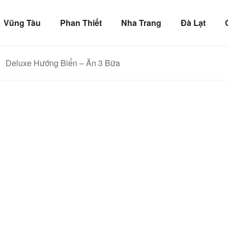
Vũng Tàu
Phan Thiết
Nha Trang
Đà Lạt
Deluxe Hướng Biển – Ăn 3 Bữa