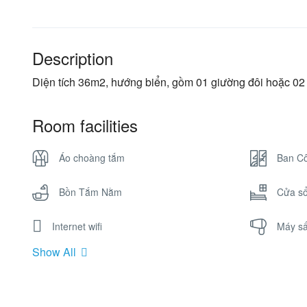
Description
Diện tích 36m2, hướng biển, gồm 01 giường đôi hoặc 0
Room facilities
Áo choàng tắm
Ban C
Bồn Tắm Nằm
Cửa s
Internet wifi
Máy sấ
Show All
Tivi