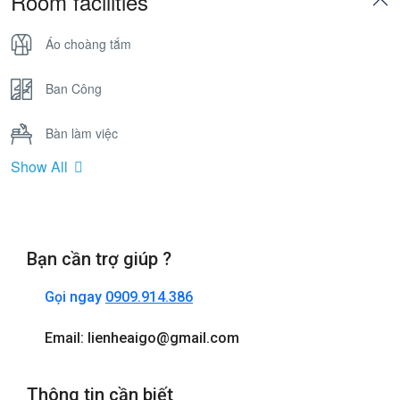
Room facilities
Áo choàng tắm
Ban Công
Bàn làm việc
Show All
Bồn Tắm Nằm
Cửa sổ
Bạn cần trợ giúp ?
Điện thoại
Gọi ngay
0909.914.386
Internet wifi
Email: lienheaigo@gmail.com
Máy sấy tóc
Thông tin cần biết