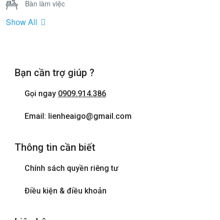
Bàn làm việc
Show All
Bồn Tắm Nằm
Cửa sổ
Bạn cần trợ giúp ?
Điện thoại
Gọi ngay
0909.914.386
Internet wifi
Email: lienheaigo@gmail.com
Máy sấy tóc
Thông tin cần biết
Phòng tắm đứng
Chính sách quyền riêng tư
Tivi
Điều kiện & điều khoản