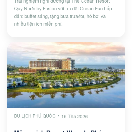
Trải nghiệm nghỉ dưỡng tại The Ocean Resort
Quy Nhơn by Fusion với ưu đãi Ocean Fun hấp
dẫn: buffet sáng, tặng bữa trưa/tối, hồ bơi và
nhiều tiện ích miễn phí.
DU LỊCH PHÚ QUỐC
15 Th5 2026