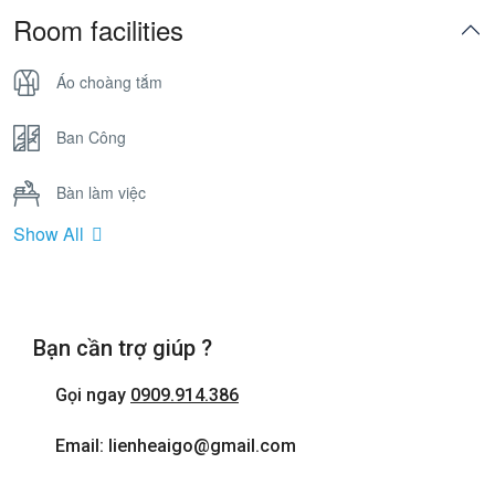
Room facilities
Áo choàng tắm
Ban Công
Bàn làm việc
Show All
Bồn Tắm Nằm
Cửa sổ
Bạn cần trợ giúp ?
Điện thoại
Gọi ngay
0909.914.386
Internet wifi
Email: lienheaigo@gmail.com
Máy sấy tóc