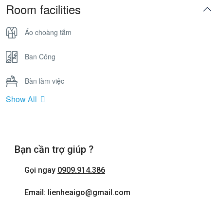
Room facilities
Áo choàng tắm
Ban Công
Bàn làm việc
Show All
Bồn Tắm Nằm
Cửa sổ
Bạn cần trợ giúp ?
Điện thoại
Gọi ngay
0909.914.386
Internet wifi
Email: lienheaigo@gmail.com
Máy sấy tóc