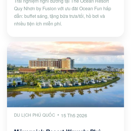
Trải nghiệm nghỉ dưỡng tại The Ocean Resort
Quy Nhơn by Fusion với ưu đãi Ocean Fun hấp
dẫn: buffet sáng, tặng bữa trưa/tối, hồ bơi và
nhiều tiện ích miễn phí.
DU LỊCH PHÚ QUỐC
15 Th5 2026