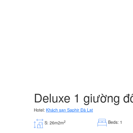
Deluxe 1 giường đ
Hotel:
Khách sạn Saphir Đà Lạt
Beds: 1
2
S: 26m2m