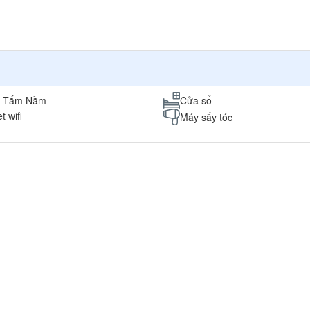
n Tắm Nằm
Cửa sổ
t wifi
Máy sấy tóc