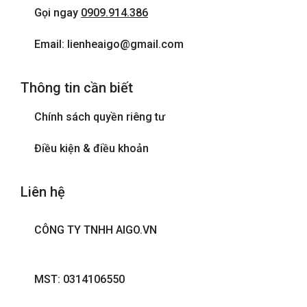
Gọi ngay
0909.914.386
Internet wifi
Email: lienheaigo@gmail.com
Máy sấy tóc
Thông tin cần biết
Phòng tắm đứng
Chính sách quyền riêng tư
Tivi
Điều kiện & điều khoản
Liên hệ
CÔNG TY TNHH AIGO.VN
MST: 0314106550