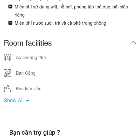
Miễn phí sử dụng wifi, hồ bơi, phòng tập thể dục, bãi biển
riêng
Miễn phí nước suối, trà và cà phê trong phòng
Room facilities
Áo choàng tắm
Ban Công
Bàn làm việc
Show All
Bồn Tắm Nằm
Cửa sổ
Bạn cần trợ giúp ?
Điện thoại