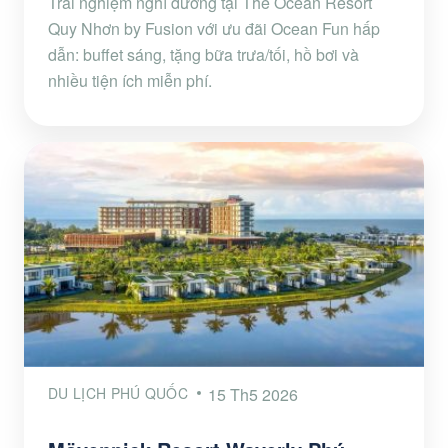
Trải nghiệm nghỉ dưỡng tại The Ocean Resort
Quy Nhơn by Fusion với ưu đãi Ocean Fun hấp
dẫn: buffet sáng, tặng bữa trưa/tối, hồ bơi và
nhiều tiện ích miễn phí.
DU LỊCH PHÚ QUỐC
15 Th5 2026