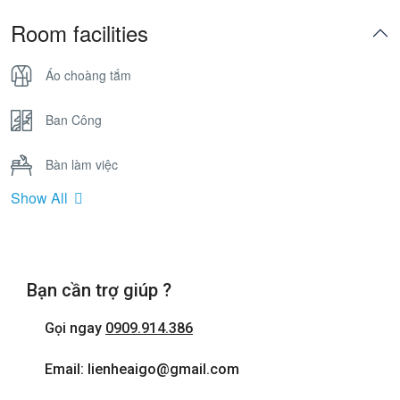
Room facilities
Áo choàng tắm
Ban Công
Bàn làm việc
Show All
Bồn Tắm Nằm
Cửa sổ
Bạn cần trợ giúp ?
Điện thoại
Gọi ngay
0909.914.386
Internet wifi
Email: lienheaigo@gmail.com
Máy sấy tóc