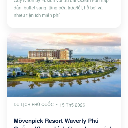
Quy Nhơn by Fusion với ưu đãi Ocean Fun hấp
dẫn: buffet sáng, tặng bữa trưa/tối, hồ bơi và
nhiều tiện ích miễn phí.
DU LỊCH PHÚ QUỐC
15 Th5 2026
Mövenpick Resort Waverly Phú