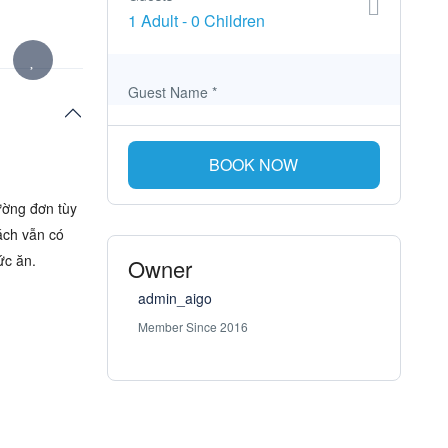
1 Adult
-
0 Children
Guest Name
*
BOOK NOW
ường đơn tùy
ách vẫn có
ức ăn.
Owner
admin_aigo
Member Since 2016