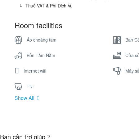
Thuế VAT & Phí Dịch Vụ
Room facilities
Áo choàng tắm
Ban C
Bồn Tắm Nằm
Cửa s
Internet wifi
Máy sấ
Tivi
Show All
Bạn cần trợ giúp ?