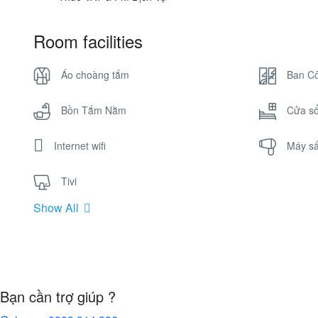
Room facilities
Áo choàng tắm
Ban C
Bồn Tắm Nằm
Cửa s
Internet wifi
Máy sấ
Tivi
Show All
Bạn cần trợ giúp ?