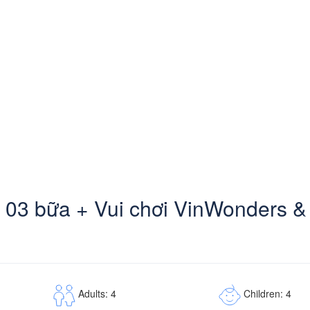
n 03 bữa + Vui chơi VinWonders & 
Children: 4
Adults: 4