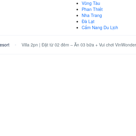
Vũng Tàu
Phan Thiết
Nha Trang
Đà Lạt
Cẩm Nang Du Lịch
esort
Villa 2pn | Đặt từ 02 đêm – Ăn 03 bữa + Vui chơi VinWonder