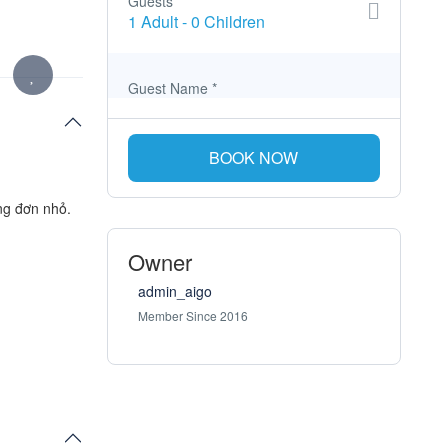
Guests
1 Adult
-
0 Children
Guest Name
*
BOOK NOW
ng đơn nhỏ.
Owner
admin_aigo
Member Since 2016