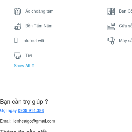
Áo choàng tắm
Ban C
Bồn Tắm Nằm
Cửa s
Internet wifi
Máy sấ
Tivi
Show All
Bạn cần trợ giúp ?
Gọi ngay
0909.914.386
Email: lienheaigo@gmail.com
Thông tin cần biết