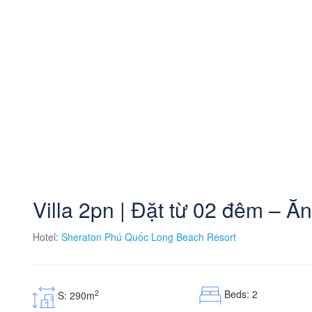
Villa 2pn | Đặt từ 02 đêm – Ă
Hotel:
Sheraton Phú Quốc Long Beach Resort
Beds: 2
2
S: 290m