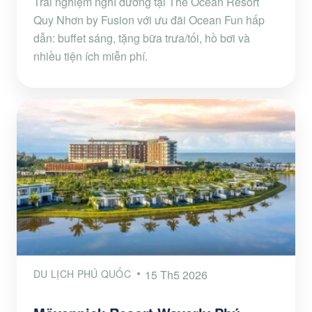
Trải nghiệm nghỉ dưỡng tại The Ocean Resort
Quy Nhơn by Fusion với ưu đãi Ocean Fun hấp
dẫn: buffet sáng, tặng bữa trưa/tối, hồ bơi và
nhiều tiện ích miễn phí.
DU LỊCH PHÚ QUỐC
15 Th5 2026