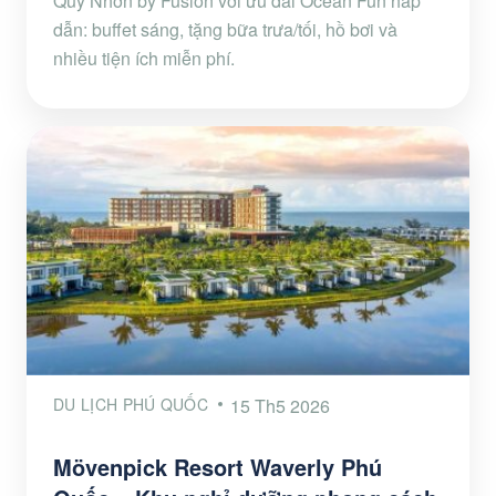
Quy Nhơn by Fusion với ưu đãi Ocean Fun hấp
dẫn: buffet sáng, tặng bữa trưa/tối, hồ bơi và
nhiều tiện ích miễn phí.
DU LỊCH PHÚ QUỐC
15 Th5 2026
Mövenpick Resort Waverly Phú