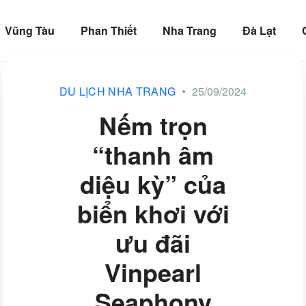
Vũng Tàu
Phan Thiết
Nha Trang
Đà Lạt
DU LỊCH NHA TRANG
25/09/2024
Nếm trọn
“thanh âm
diệu kỳ” của
biển khơi với
ưu đãi
Vinpearl
Seaphony