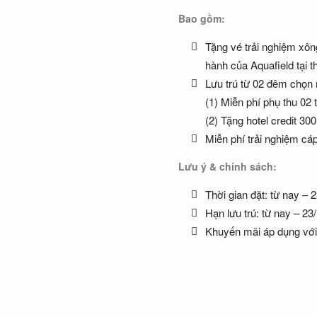
Bao gồm:
Tặng vé trải nghiệm xông
hành của Aquafield tại 
Lưu trú từ 02 đêm chọn 
(1) Miễn phí phụ thu 02
(2) Tặng hotel credit 
Miễn phí trải nghiệm cáp
Lưu ý & chính sách:
Thời gian đặt: từ nay – 
Hạn lưu trú: từ nay – 23
Khuyến mãi áp dụng với