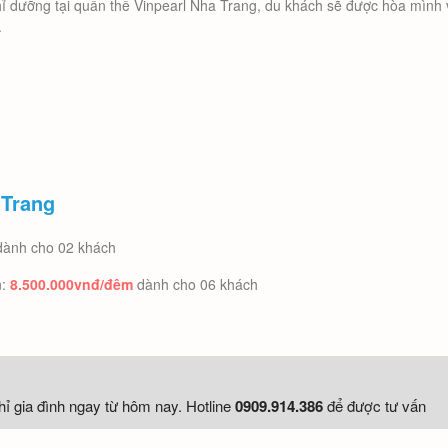
hỉ dưỡng tại quần thể Vinpearl Nha Trang, du khách sẽ được hòa mình và
.
 Trang
dành cho 02 khách
n:
8.500.000vnđ/đêm
dành cho 06 khách
ỉ gia đình ngay từ hôm nay. Hotline
0909.914.386
để được tư vấn