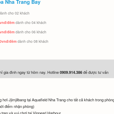
pa Nha Trang Bay
dành cho 02 khách
0vnđ/đêm
dành cho 04 khách
0vnđ/đêm
dành cho 06 khách
00vnđ/đêm
dành cho 08 khách
ỉ gia đình ngay từ hôm nay. Hotline
0909.914.386
để được tư vấn
 hơi Jjimjilbang tại Aquafield Nha Trang cho tất cả khách trong phòng
thời điểm nhận phòng)
 treo và vui chơi tại Vinpearl Harbour