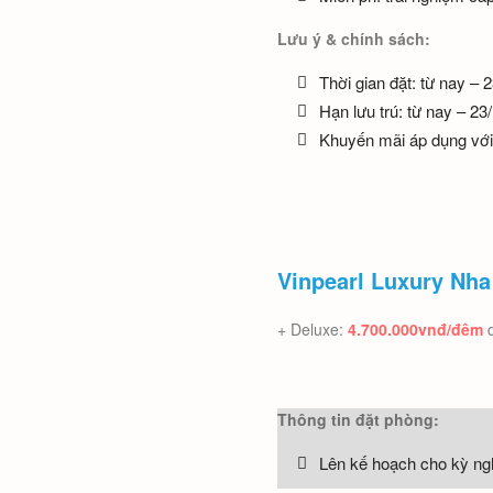
Lưu ý & chính sách:
Thời gian đặt: từ nay – 
Hạn lưu trú: từ nay – 23
Khuyến mãi áp dụng với
Vinpearl Luxury Nha
+ Deluxe:
4.700.000vnđ/đêm
Thông tin đặt phòng:
Lên kế hoạch cho kỳ ngh