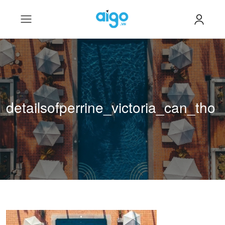
detailsofperrine_victoria_can_tho